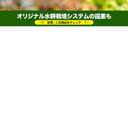
家庭菜園を始める前に知っておきたい！ 相性の
悪い野菜と良い野菜
ホーム
野菜・植物について
2015/9/16
2020/6/2
野菜・植物について
家
庭菜園は初心者でも簡単に野菜作りを楽しむことが
できるため、ここ数年で人気が上昇しています。し
かし、複数の野菜を同時に育てる場合は注意が必要です。
一緒に栽培することで相乗効果が期待できる野菜もありま