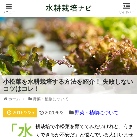
小松菜を水耕栽培する方法を紹介！ 失敗しない
コツはコレ！
ホーム
野菜・植物について
2016/3/25
2020/6/2
野菜・植物について
「水
耕栽培で小松菜を育ててみたいけれど、うま
くできるか不安だ」と悩んでいる人はいませ