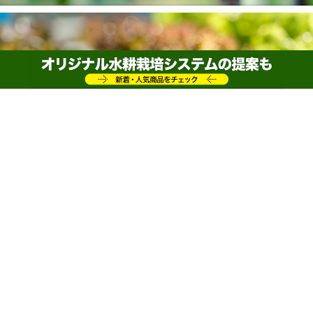
家庭菜園を始める前に知っておきたい！ 相性の
悪い野菜と良い野菜
ホーム
野菜・植物について
2015/9/16
2020/6/2
野菜・植物について
家
庭菜園は初心者でも簡単に野菜作りを楽しむことが
できるため、ここ数年で人気が上昇しています。し
かし、複数の野菜を同時に育てる場合は注意が必要です。