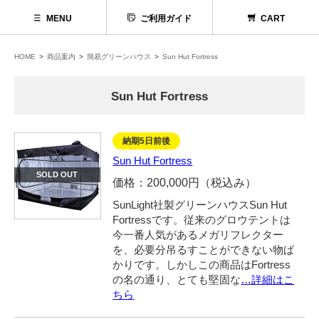
MENU
ご利用ガイド
CART
HOME
商品案内
簡易グリーンハウス
Sun Hut Fortress
Sun Hut Fortress
納期5日前後
Sun Hut Fortress
SOLD OUT
価格：200,000円（税込み）
SunLight社製グリーンハウスSun Hut
Fortressです。従来のグロウテントは
今一番人気があるメガリフレクター
代理店募集
を、必要分吊るすことができない物ば
かりです。しかしこの商品はFortress
お問い合わせ
の名の通り、とても堅固な
…詳細はこ
ちら
お電話でお問い合わせ