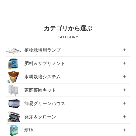
054-270-4456
営業時間：平日：10～19時／土曜：12～18時
カテゴリから選ぶ
CATEGORY
植物栽培用ランプ
肥料＆サプリメント
水耕栽培システム
家庭菜園キット
簡易グリーンハウス
発芽＆クローン
培地