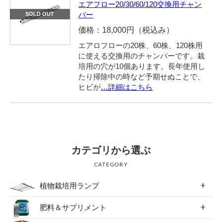
エアフロー20/30/60/120交換用チャン
バー
SOLD OUT
価格：18,000円（税込み）
エアロフローの20株、60株、120株用
に使える交換用のチャンバーです。栽
培用の穴が10個あります。長年使用し
たり掃除中の時など予期せぬことで、
ヒビが
…詳細はこちら
カテゴリから選ぶ
CATEGORY
植物栽培用ランプ
肥料＆サプリメント