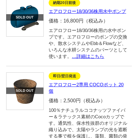
054-270-4456
納期20日前後
エアロフロー18/30/36株用水中ポンプ
営業時間：平日：10～19時／土曜：12～18時
SOLD OUT
価格：16,800円（税込み）
エアロフロー18/30/36株用の水中ポン
プです。エアロフローのポンプの交換
や、散水システムやEbb＆Flowなど、
いろんな水耕システムのパーツとして
使います。
…詳細はこちら
即日/翌日発送
エアロフロー2専用 COCOポット 20
個
SOLD OUT
価格：2,500円（税込み）
100％ナチュラルココナッツファイバ
ー＆ラテックス素材のCocoカップで
す。通気性、保水性抜群のオリジナル
織り込みで、太陽やランプの光を遮断
する事で根を保護し、藻類、菌類の発