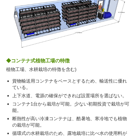
054-270-4456
営業時間：平日：10～19時／土曜：12～18時
◆コンテナ式植物工場の特徴
植物工場、水耕栽培の特徴を含む)
貨物輸送用コンテナをベースとするため、輸送性に優れ
ている。
上下水道、電源の確保ができれば設置場所を選ばない。
コンテナ1台から栽培が可能。少ない初期投資で栽培が可
能。
断熱性が高い冷凍コンテナは、酷暑地、寒冷地でも植物
の栽培が可能。
循環式の水耕栽培のため、露地栽培に比べ水の使用料が