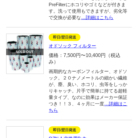
PreFilterにホコリやゴミなどが付きま
す。洗って使用もできますが、劣化等
で交換が必要な
…詳細はこちら
即日/翌日発送
オドソック フィルター
SOLD OUT
価格：7,500円〜10,400円（税込
み）
画期的なカーボンフィルター、オドソ
ック。２０ナノメートルの細かい繊維
が、塵、臭い、ホコリ、虫等をしっか
りキャッチ。片手で簡単に持てる超軽
量タイプ、なのに効果はメーカー保証
つき！！３、４ヶ月に一度
…詳細はこ
ちら
即日/翌日発送