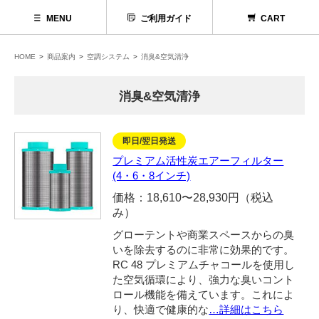
MENU
ご利用ガイド
CART
HOME
商品案内
空調システム
消臭&空気清浄
消臭&空気清浄
即日/翌日発送
プレミアム活性炭エアーフィルター
(4・6・8インチ)
価格：18,610〜28,930円（税込
み）
グローテントや商業スペースからの臭
代理店募集
いを除去するのに非常に効果的です。
RC 48 プレミアムチャコールを使用し
お問い合わせ
た空気循環により、強力な臭いコント
ロール機能を備えています。これによ
お電話でお問い合わせ
り、快適で健康的な
…詳細はこちら