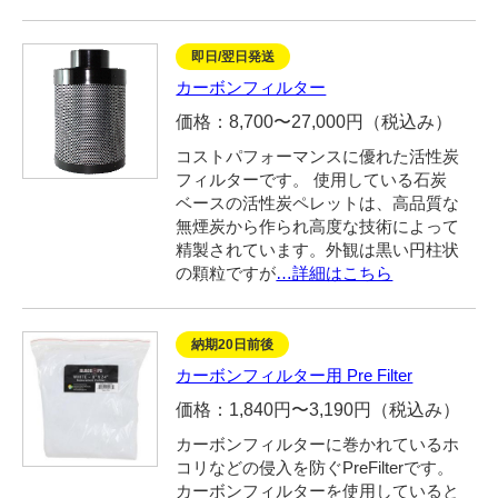
054-270-4456
営業時間：平日：10～19時／土曜：12～18時
即日/翌日発送
カーボンフィルター
価格：8,700〜27,000円（税込み）
コストパフォーマンスに優れた活性炭
フィルターです。 使用している石炭
ベースの活性炭ペレットは、高品質な
無煙炭から作られ高度な技術によって
精製されています。外観は黒い円柱状
の顆粒ですが
…詳細はこちら
納期20日前後
カーボンフィルター用 Pre Filter
価格：1,840円〜3,190円（税込み）
カーボンフィルターに巻かれているホ
コリなどの侵入を防ぐPreFilterです。
カーボンフィルターを使用していると