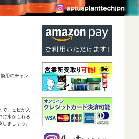
ー
る交換用のチャン
とで、ヒビが入
中に水がもれる
換しましょう。