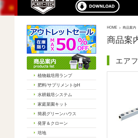
HOME
商品案内
商品案
エアフ
植物栽培用ランプ
肥料/サプリメント/pH
水耕栽培システム
家庭菜園キット
簡易グリーンハウス
発芽＆クローン
培地