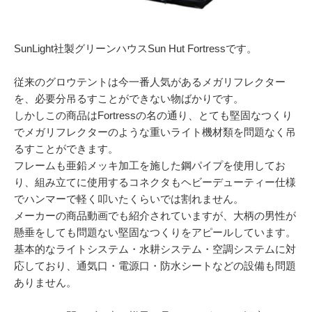
054-270-4456
営業時間：平日：10～19時／土曜：12～18時
SunLight社製グリーンハウスSun Hut Fortressです。
従来のグロウテントは今一番人気があるメガリフレクター
を、必要分吊るすことができない物ばかりです。
しかしこの商品はFortressの名の通り、とても堅固なつくり
でメガリフレクターのような重いライト機材類を問題なく吊
るすことができます。
フレームも亜鉛メッキ加工を施した鋼パイプを使用してお
り、組み立てに使用するコネクタもヘビーデューティー仕様
でハンマーで軽く叩いたくらいでは割れません。
メーカーの商品動画でも紹介されていますが、大柄の男性が
懸垂をしても問題ない堅固なつくりをアピールしています。
基本的なライトシステム・水耕システム・空調システムに対
応しており、通気口・電源口・防水シートなどの設備も問題
ありません。