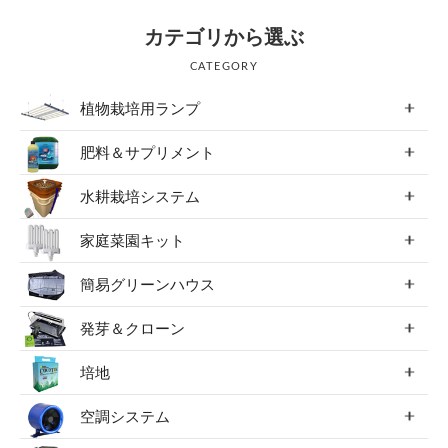
054-270-4456
カテゴリから選ぶ
営業時間：平日：10～19時／土曜：12～18時
CATEGORY
植物栽培用ランプ
肥料＆サプリメント
水耕栽培システム
家庭菜園キット
簡易グリーンハウス
発芽＆クローン
培地
空調システム