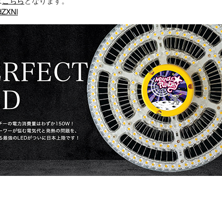
は
こちら
となります。
AdZXNl