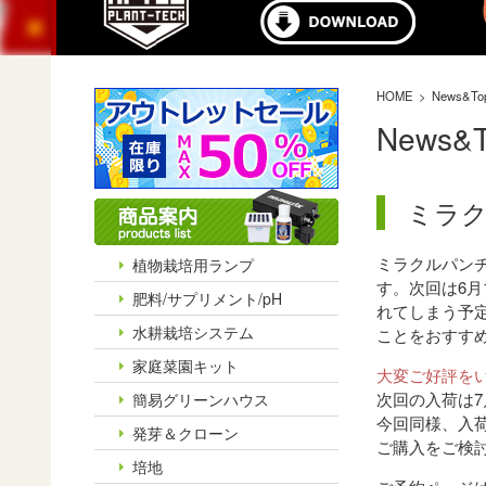
HOME
News&To
News&T
ミラ
ミラクルパン
植物栽培用ランプ
す。次回は6
肥料/サプリメント/pH
れてしまう予
水耕栽培システム
ことをおすす
家庭菜園キット
大変ご好評をい
次回の入荷は7
簡易グリーンハウス
今回同様、入
発芽＆クローン
ご購入をご検
培地