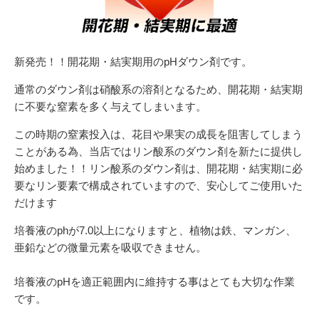
054-270-4456
営業時間：平日：10～19時／土曜：12～18時
新発売！！開花期・結実期用のpHダウン剤です。
通常のダウン剤は硝酸系の溶剤となるため、開花期・結実期
に不要な窒素を多く与えてしまいます。
この時期の窒素投入は、花目や果実の成長を阻害してしまう
ことがある為、当店ではリン酸系のダウン剤を新たに提供し
始めました！！リン酸系のダウン剤は、開花期・結実期に必
要なリン要素で構成されていますので、安心してご使用いた
だけます
培養液のphが7.0以上になりますと、植物は鉄、マンガン、
亜鉛などの微量元素を吸収できません。
培養液のpHを適正範囲内に維持する事はとても大切な作業
です。