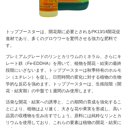
054-270-4456
営業時間：平日：10～19時／土曜：12～18時
トップブースターは、開花期に必要とされる
PK13/14
開花促
進材であり、多くのグロウワーを驚愕させる強力な肥料で
す。
プレミアムグレードのリンとカリウムのミネラル、さらにキ
レート鉄（
Fe-EDDHA
）を用いて、植物を開花・結実の最終
段階にいざないます。トップブースターは秋季特有のホルモ
ン（エチレン）を促し、日照時間の変化に対する植物の生物
学的な反応を強めます。トップブースターは、生殖段階（開
花・結実期）の中盤で１週間のみ使用します。
活発な開花・結実への誘導と、この期間の育成を強化するこ
とにより、植物はより速く、大きな花や果実を形成し、高い
品質の収穫物を生み出すでしょう。原料には純粋なリンとカ
リウムを使用しており、これらの要素は植物の開花・結実に