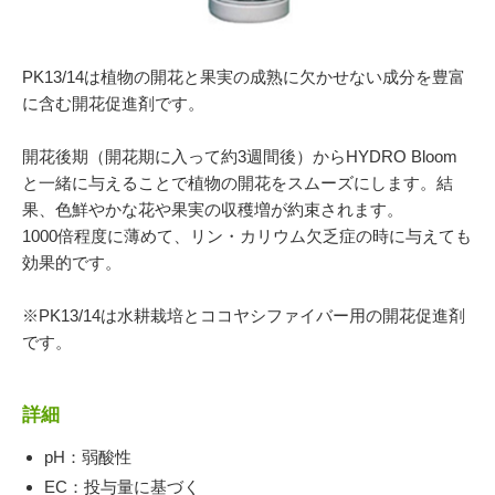
054-270-4456
営業時間：平日：10～19時／土曜：12～18時
PK13/14は植物の開花と果実の成熟に欠かせない成分を豊富
に含む開花促進剤です。
開花後期（開花期に入って約3週間後）からHYDRO Bloom
と一緒に与えることで植物の開花をスムーズにします。結
果、色鮮やかな花や果実の収穫増が約束されます。
1000倍程度に薄めて、リン・カリウム欠乏症の時に与えても
効果的です。
※PK13/14は水耕栽培とココヤシファイバー用の開花促進剤
です。
詳細
pH：弱酸性
EC：投与量に基づく