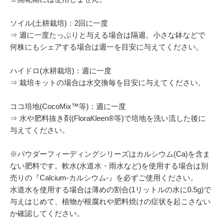
ソイル(土耕栽培)：2回に一度
⇒ 週に一度たっぷりと与える場合は隔週。小さな鉢などで
何株にもシェアする場合は週一を目安に与えてください。
ハイドロ(水耕栽培)：週に一度
⇒ 栽培キットの場合は水交換毎を目安に与えてください。
ココ培地(CocoMix™等)：週に一度
⇒ 水や肥料抜き剤(FloraKleen®等)で培地を洗い流した後に
与えてください。
※パウダーフィーディングシリーズはカルシウム(Ca)を含ま
ない肥料です。軟水(水道水・雨水など)を使用する場合は別
売りの『Calcium-カルシウム-』を必ずご使用ください。
水道水を使用する場合は薄めの割合(1リットルの水に0.5g)で
与えはじめて、植物が根腐れや肥料焼けの症状を起こさない
か確認してください。