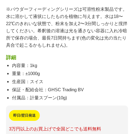
※パウダーフィーディングシリーズは可溶性粉末製品です。
水に溶かして液状にしたものを植物に与えます。水は18〜
22℃のきれいな状態で、粉末を加え2〜3分間しっかりと撹拌
してください。希釈後の溶液は光を通さない容器に入れ冷暗
所で保存の場合、最長7日間持ちます(色の変化は光の当たり
具合で起こるかもしれません)。
詳細
内容量：1kg
重量：±1000g
生産国：スイス
保証・配給会社：GHSC Trading BV
付属品：計量スプーン(10g)
即日/翌日発送
3万円以上のお買上げで全国どこでも送料無料