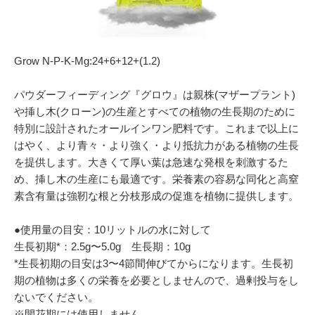
054-270-4456
営業時間：平日：10～19時／土曜：12～18時
Grow N-P-K-Mg:24+6+12+(1.2)
パウダーフィーディング『グロウ』は親株(マザープラント)
や挿し木(クローン)の生産とすべての植物の生長期のために
特別に設計されたオールインワン肥料です。これまで以上に
はやく、より青々・より強く・より抵抗力がある植物の生長
を提供します。大きくて厚い葉は急速な発根を刺激するた
め、挿し木の生産にも最適です。栄養素の容易な同化と高窒
素含有量は強靭な根と分枝形成の促進を植物に提供します。
●使用量の目安：10リットルの水に対して
生長初期*：2.5g〜5.0g 生長期：10g
*生長初期の目安は3〜4節間伸びてからになります。生長初
期の植物は多くの栄養を必要としませんので、過剰投与をし
ないでください。
※開花期には使用しません。