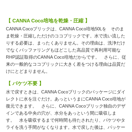
054-270-4456
営業時間：平日：10～19時／土曜：12～18時
【
CANNA Coco
培地を乾燥・圧縮 】
CANNA Cocoブリックは、CANNA Coco
培地50L
を そのま
ま乾燥・圧縮しただけのココブリックです。水で洗い流した
りする必要は、まったくありません。その理由は、洗浄だけ
でなくバッファリングもほどこした高品質で再利用可能な
RHP
認証取得の
CANNA Coco
培地だからです。 さらに、従
来の一般的なココブリックに大きく差をつける理由は品質だ
けにとどまりません。
【 バケツ不要 】
水で戻すときは、
CANNA Coco
ブリックのパッケージにダイ
レクトに水を注ぐだけ。あっというまに
CANNA Coco
培地が
復元できます。 さらに、
CANNA Coco
ブリック独自のデザ
インである中央の穴が、水分をあっという間に吸収しま
す。 水を吸収するまで何時間も待たされたり、バケツやタ
ライを洗う手間がなくなります。水で戻した後は、パッケー