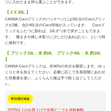
ジに入れたまま持ち運ぶことができます。
【
2 X 20L
】
CANNA Cocoブリックのパッケージには
20L
分の
Coco
ブリッ
クが
2
枚、合計
40L
分の
Coco
培地が入っています。
Coco
ブ
リックをふたつに割れば、
10L
ずつ水で戻すこともできま
す。 種まきや挿し木取りに少しだけあればいい、という時
に便利です。
【 ブリック
10L :
水 約
4L
ブリック
40L :
水 約
16L
】
CANNA Cocoブリックは、約
40%
の水分を吸収します。ゆっ
くりと水を加えてください。必要に応じて生長段階にあわせ
た
培養液
を使い、ふくらんだ後は手で軽くほぐしてくださ
い。
即日/翌日発送
3万円以上のお買上げで全国どこでも送料無料