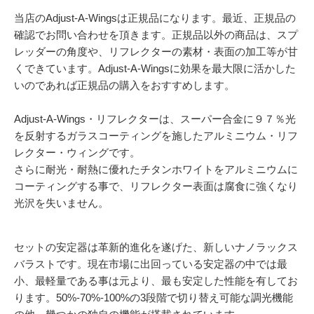
054-270-4456
当店のAdjust-A-Wingsは正規品になります。最近、正規品の
営業時間：平日：10～19時／土曜：12～18時
確認でお問い合わせを頂きます。正規品以外の商品は、スプ
レッダーの角度や、リフレクターの素材・表面の加工等が甘
くできています。Adjust-A-Wingsに効果を最大限に活かした
いのであれば正規品の購入をおすすめします。
Adjust-A-Wings・リフレクターは、スーパー合金に９７％光
を反射するガラスコーティングを施したアルミニウム・リフ
レクター・ウィングです。
さらに耐光・耐熱に優れたチタンホワイトをアルミニウムに
コーティングする事で、リフレクター表面は腐食に強くなり
光沢を失いません。
セットの安定器は革新的進化を遂げた、新しいナノラックス
バラストです。現在市場に出回っている安定器の中では最
小、最軽量である事は元より、最も安定した性能を有してお
ります。50%-70%-100%の3段階で切り替え可能な調光機能