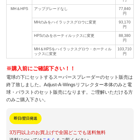
MH＆HPS
アップグレードなし
77,840
円
MHのみをハイラックスグロウに変更
93,170
円
HPSのみを
ホーティルックス
に変更
88,380
円
MH＆HPSをハイラックスグロウ・
ホーティル
103,710
ックス
に変更
円
※購入前にご確認下さい！！
電球の下にセットするスーパースプレーダーのセット販売は
終了致しました。
Adjust-A-Wingsリフレクター本体のみと電
球・バラストのセット販売になります。ご理解いただける方
のみご購入下さい。
即日/翌日発送
3万円以上のお買上げで全国どこでも送料無料
送料については
こちら
をご覧ください。