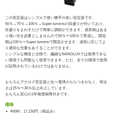
054-270-4456
営業時間：平日：10～19時／土曜：12～18時
この安定器はシンプルで使い勝手の良い安定器です。
50％→75％→100％→Super lumensの目盛りが付いており、
目盛りをまわすだけで簡単に調節ができます。成長期はあま
り強い光を必要としませんので50％〜100％で育成し、開花
期は100％〜Super lumensで開花させます。成長に応じてよ
り適切な光量をあてることができます。
シンプルな構造と仕様で、繊細なNANOLUXでは使用できな
い環境でも問題なく使用できます。ただ、全ての環境で使用
が証明されているわけではありません。
もちろんアナログ安定器と比べ電球のちらつきがなく、明る
さは25％〜30％以上向上しています。
もちろん安心の1年無償保障付きです。
価格
400W：17,150円（税込み）