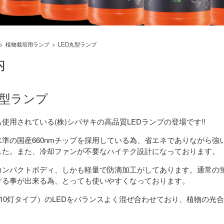
植物栽培用ランプ
LED丸型ランプ
内
丸型ランプ
使用されている(株)シバサキの高品質LEDランプの登場です!!
準の国産660nmチップを採用している為、省エネでありながら強
した。また、冷却ファンが不要なハイテク設計になっております。
コンパクトボディ、しかも軽量で防滴加工がしてあります。通常の蛍
ける事が出来る為、とっても使いやすくなっております。
10灯タイプ）のLEDをバランスよく混ぜ合わせており、植物の光
。