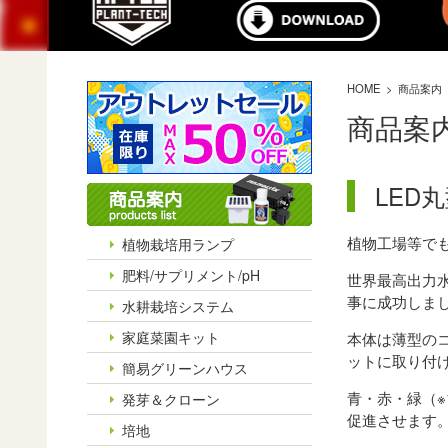
HOME
商品案内
商品案
LED
植物工場等でも
植物栽培用ランプ
肥料/サプリメント/pH
世界最高出力水
事に成功しま
水耕栽培システム
家庭菜園キット
本体は薄型の
ットに取り付
簡易グリーンハウス
青・赤・緑（※
発芽＆クローン
促進させます
培地