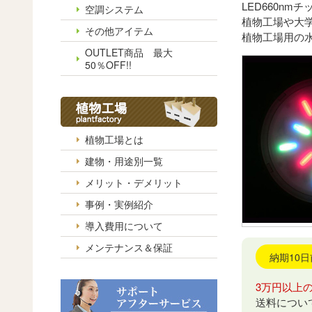
LED660n
空調システム
植物工場や大
その他アイテム
植物工場用の
OUTLET商品 最大
50％OFF!!
植物工場とは
建物・用途別一覧
メリット・デメリット
事例・実例紹介
導入費用について
メンテナンス＆保証
納期10
3万円以上
送料につい