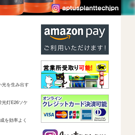
い光を生み出す
光灯E26ソケ
合成を効率よく