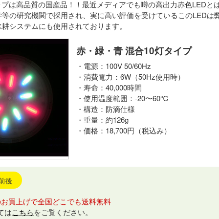
mチップは高品質の国産品！！最近メディアでも噂の高出力赤色LEDと
学等の研究機関で採用され、実に高い評価を受けているこのLEDは
水耕システムにも使用されております。
赤・緑・青 混合10灯タイプ
・電源：100V 50/60Hz
・消費電力：6W（50Hz使用時）
・寿命：40,000時間
・使用温度範囲：-20〜60℃
・構造：防滴仕様
・重量：約126g
・価格：18,700円（税込み）
日前後
のお買上げで全国どこでも送料無料
ては
こちら
をご覧ください。