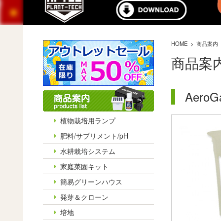
HOME
商品案内
商品案
Aero
植物栽培用ランプ
肥料/サプリメント/pH
水耕栽培システム
家庭菜園キット
簡易グリーンハウス
発芽＆クローン
培地