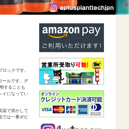
ルブロックです。
ウールです。デ
使用することも
レイになってい
高温で溶かして
地では一番ポピ