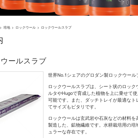
培地
ロックウール
ロックウールスラブ
内
クウールスラブ
世界No.1シェアのグロダン製ロックウー
ロックウールスラブは、シート状のロック
ルタやHugoで育成した植物を上に乗せて
可能です。また、ダッチトレイが最適なト
てサイズもピタリです。
ロックウールは玄武岩や石灰などの材料を
製造した、鉱物繊維です。水耕栽培用の培
ュラーな存在です。