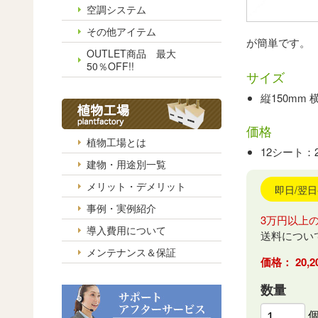
空調システム
その他アイテム
が簡単です。
OUTLET商品 最大
50％OFF!!
サイズ
縦150mm 
価格
植物工場とは
12シート：
建物・用途別一覧
メリット・デメリット
即日/翌
事例・実例紹介
3万円以上
導入費用について
送料につい
メンテナンス＆保証
20
数量