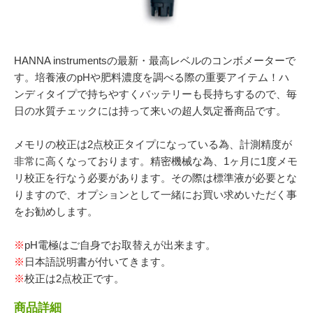
054-270-4456
営業時間：平日：10～19時／土曜：12～18時
HANNA instrumentsの最新・最高レベルのコンボメーターで
す。培養液のpHや肥料濃度を調べる際の重要アイテム！ハ
ンディタイプで持ちやすくバッテリーも長持ちするので、毎
日の水質チェックには持って来いの超人気定番商品です。
メモリの校正は2点校正タイプになっている為、計測精度が
非常に高くなっております。精密機械な為、1ヶ月に1度メモ
リ校正を行なう必要があります。その際は標準液が必要とな
りますので、オプションとして一緒にお買い求めいただく事
をお勧めします。
※
pH電極はご自身でお取替えが出来ます。
※
日本語説明書が付いてきます。
※
校正は2点校正です。
商品詳細