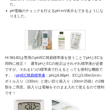
た。
pH電極のチェックを行えるpH-mV表示もできるようにな
りました。
HI 9814Dは専用のpH/EC簡易標準液を使うことでpHとECを
同時に校正！
通常pHとECの校正はそれぞれ標準液が必要
ですが、それを1つの標準液で行える
とっても便利な機能で
す。（
pH/EC簡易標準液
：pHは6.86pH、ECは5.00mS/cm）
ボトル入り（230ml）と使い切り袋入り（20ml×25袋）の2種
類をご用意。
袋入りは電極をそのまま入れて使えるので便利
です！