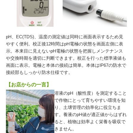
pH、EC(TDS)、温度の測定値は同時に画面表示するため見
やすく便利。
校正後12時間はpH電極の状態を画面左側に表
示。本来目に見えないpH電極の状態を
把握しメンテナンス
や交換時期を適切に判断できます。校正を行った標準液値も
画面に表示。
電極と本体の接続は簡単。本体はIP67の防水で
接続部もしっかり防水仕様です。
【お店からの一言】
溶液の
pH
（酸性度）を測定すること
で作物にとって育ちやすい環境を知
り、土壌管理の効率化に役立ちま
す。養液の
pH
値が適正値からはずれ
ると、植物は効率よく栄養を吸収で
きません。