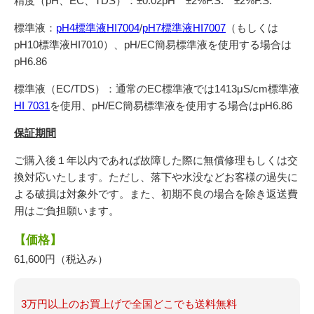
精度（pH、EC、TDS）：±0.02pH ±2%F.S. ±2%F.S.
標準液：
pH4標準液HI7004
/
pH7標準液HI7007
（もしくは
pH10
標準液
HI7010
）、pH/EC簡易標準液を使用する場合は
pH6.86
標準液（
EC/TDS
）：通常の
EC
標準液では
1413
μS/cm標準液
HI 7031
を使用、
pH/EC
簡易標準液を使用する場合は
pH6.86
保証期間
ご購入後１年以内であれば故障した際に無償修理もしくは交
換対応いたします。ただし、落下や水没などお客様の過失に
よる破損は対象外です。また、初期不良の場合を除き返送費
用はご負担願います。
【価格】
61,600円（税込み）
3万円以上のお買上げで全国どこでも送料無料