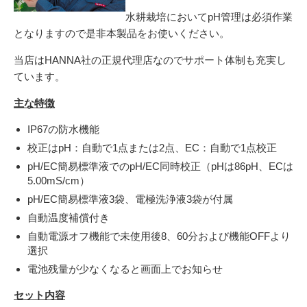
水耕栽培において
pH
管理は必須作業
となりますので是非本製品をお使いください。
当店は
HANNA
社の正規代理店なのでサポート体制も充実し
ています。
主な特徴
IP67の防水機能
校正は
pH
：自動で
1
点または
2
点、
EC
：自動で
1
点校正
pH/EC簡易標準液での
pH/EC
同時校正（
pH
は
86pH
、
EC
は
5.00mS/cm
）
pH/EC簡易標準液3袋、電極洗浄液3袋が付属
自動温度補償付き
自動電源オフ機能で未使用後8、60分および機能OFFより
選択
電池残量が少なくなると画面上でお知らせ
セット内容