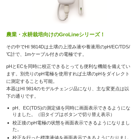
054-270-4456
営業時間：平日：10～19時／土曜：12～18時
農業・水耕栽培向けの
GroLine
シリーズ！
その中でHI 9814Dは土壌の上澄み液や養液用のpH/EC/TDS/
℃計で、1mケーブル付きの電極です。
pHとECを同時に校正できるとっても便利な機能を備えてい
ます。別売りのpH電極を使用すれば土壌のpHをダイレクト
に測定することも可能。
本器はHI 9814のモデルチェンジ品になり、主な変更点は以
下の通りです。
pH、EC(TDS)の測定値を同時に画面表示できるようにな
りました。
（旧タイプはボタンで切り替え表示）
校正後のpH電極の状態を画面表示できるようになりまし
た。
校正を行った標準液値を画面表示できるようになりまし