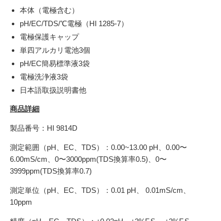
本体（電極含む）
pH/EC/TDS/℃電極（HI 1285-7）
電極保護キャップ
単四アルカリ電池3個
pH/EC簡易標準液3袋
電極洗浄液3袋
日本語取扱説明書他
商品詳細
製品番号：HI
9814D
測定範囲（pH、EC、
TDS
）：
0.00~13.00 pH
、0.00〜
6.00mS/cm
、
0
〜
3000ppm(TDS
換算率
0.5)
、
0
〜
3999ppm(TDS
換算率
0.7)
測定単位（
pH
、
EC
、
TDS
）：
0.01 pH
、 0.01mS/cm、
10ppm