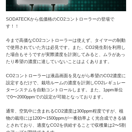
054-270-4456
営業時間：平日：10～19時／土曜：12～18時
SODATECKから低価格のCO2コントローラーの登場で
す！！
今まで高価なCO2コントローラーは使えず、タイマーの制動
で使用されていた方は必見です。また、CO2発生剤を利用し
た場合もそうですが実際濃度を計測してみると、ムラがあっ
たり希望の濃度に達していないことはよくあります。
CO2コントローラーは液晶画面を見ながら希望のCO2濃度に
設定するだけで、栽培ルームの濃度を計測しCO2レギュレー
ターシステムを自動コントロールします。また、1ppm単位
で0〜2000ppmでの設定が可能となっております。
通常、空気中に含まれるCO2濃度は300ppm程度ですが、植
物の栽培には1200〜1500ppmが一番効率よく光合成できる値
とされており、適度なCO2を供給することで収穫量は2〜5割