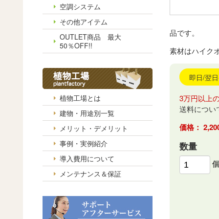
空調システム
その他アイテム
品です。
OUTLET商品 最大
50％OFF!!
素材はハイク
即日/翌
植物工場とは
3万円以上
送料につい
建物・用途別一覧
2,
メリット・デメリット
事例・実例紹介
数量
導入費用について
メンテナンス＆保証