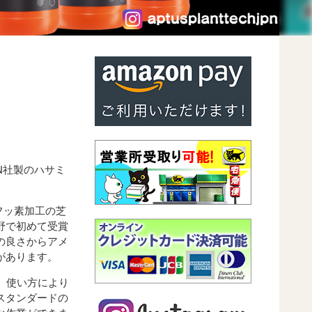
N
社製のハサミ
フッ素加工の芝
野で初めて受賞
の良さからアメ
があります。
。使い方により
スタンダードの