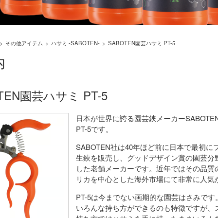
その他アイテム
ハサミ -SABOTEN-
SABOTEN園芸ハサミ PT-5
内
TEN園芸ハサミ PT-5
日本が世界に誇る園芸鋏メーカー
SABOTE
PT-5
です。
SABOTEN
社は
40
年ほど前に日本で最初に
生鋏を販売し、
グッドデザイン賞の園芸分
した老舗メーカーです。
近年ではその品質
リカを中心とした海外市場にて非常に人気
PT-5
は今までない画期的な園芸はさみです
いろんな持ち方ができるのも特徴ですが、