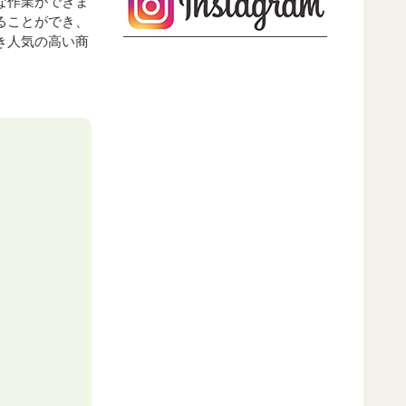
な作業ができま
ることができ、
き人気の高い商