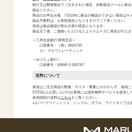
銀行又は郵便振込でご注文された場合、自動返信メールに振込
振込ください。
商品のお申込み後、7日以内に振込の確認ができない場合はキ
振込手数料は、お客様負担となりますのでご了承ください。
発送は振込確認が取れ次第の発送となります。
振込完了後、ご連絡いただけるとよりスムーズに発送が行えま
＜三井住友銀行 静岡支店＞
口座番号：（普）3623730
カ） マルワトレーディング
＜ゆうちょ銀行＞
口座番号：00890-2-205767
送料について
発送はご注文商品の数量・サイズ・重量にかかわらず、地域ご
3万円以上お買い上げのお客様には送料無料サービスを提供し
各地域別の送料は
こちら
をご覧ください。
※エバーグリーンミニⅡ、シングル、ダブル、ワイドタイプは