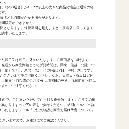
さい。
、箱の3辺合計が160cm以上の大きな商品の場合は通常の宅
ます。
1日ほどお時間がかかる場合があります。
時間指定ができません。
週間となります。保管期間を超えますと一度当店に戻ってきて
ご請求いたします。
いた即日又は翌日に発送いたします。在庫商品を14時までにご
。発送から商品到着までの所要時間は、関東・信越・北陸・中
一部）で1日、東北・九州・北海道は2日、沖縄は3日です。
合がございます事ご理解ください。なお、日曜日・祝日は定休
土曜日14時以降のご注文分は月曜日の発送、祝日前日14時以
ますのでご注意ください。
ますので、ご注文いただいてから取り寄せ致します。ご注文の曜
が異なりますので下の表をご参考ください。納期についての詳
りいたしますメール『ご注文確認と商品お届け予定について』
ございますので、お電話にてご確認ください。