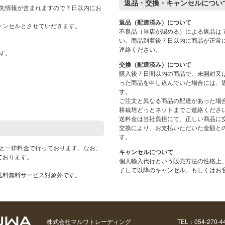
返品・交換・キャンセルについ
先情報が含まれますので７日以内にお
返品（配達済み）について
ャンセルとさせていだきます。
不良品（当店が認める）による返品は
い。商品到着後７日以内に商品が正常
連絡ください。
す。
交換（配達済み）について
購入後７日間以内の商品で、未開封又
った商品を申し込んでいた場合には、
す。
ご注文と異なる商品の配達があった場
耕栽培どっとネットまでご連絡くださ
送料金は当社負担にて、正しい商品に
交換により、お支払いただいた金額と
す。
と一律料金で行っております。なお、
キャンセルについて
ております。
個人輸入代行という販売方法の性格上
了して以降のキャンセル、もしくはお
送料無料サービス対象外です。
株式会社マルワトレーディング
TEL：054-270-4