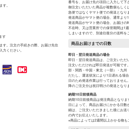
番号を、お届け先の項目に入力して下
ます。
御注文いただいた商品が複数個もしくは
急便ではなくヤマト便での発送となり
発送商品がヤマト便の場合、通常より
発送商品がヤマト便の場合、お届けの
不在時、又は営業所での保管期間は1
しまいますので、別途往復分の送料を
ります
商品お届けまでの日数
ます。注文の手続きの際、お届け先住
入力ください。
即日・翌日発送商品の場合
即日・翌日発送商品は、ご注文いただ
注文いただければ即日発送が可能です
部・関西・中国・東北（一部）・九州（
だたし、運送状況により1日遅れる場
日のため発送作業は行っておりません。
降のご注文分は祝日明けの発送となり
納期10日前後商品
納期10日前後商品は発注商品となり
日によって、商品お届けにかかる日数
細は、ご注文いただきました後にお送
の内でお伝えいたします。
※商品によっては2週間以上かかる物も