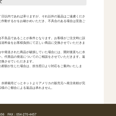
て
７日以内であれば承りますが、それ以外の返品はご遠慮くださ
に作動するかをお確かめいただき、不具合のある場合は至急ご
は不良品であることが条件となります。お客様がご注文時に誤
返送料金をお客様負担にて正しい商品に交換させていただきま
合や発送された商品が破損していた場合には、開封後直ちに水
い。代替品の発送についてのご相談をさせていただきます。返
交換させていただきます。
の差額が生じた場合は、担当窓口より対応をご案内いたしま
、水耕栽培どっとネットよりアメリカの販売元へ発注依頼が完
客様のご都合による返品は承れません。
456 FAX：054-270-4457