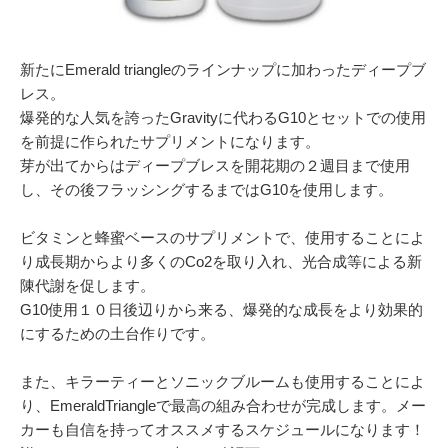
054-270-4456
営業時間：平日：10～19時／土曜：12～18時
新たにEmerald triangleのラインナップに加わったディープブ
レス。
爆発的な人気を誇ったGravityに代わるG10とセットでの使用
を前提に作られたサプリメントになります。
芽が出てからはディープブレスを開花期の２週目まで使用
し、その後フラッシングするまではG10を使用します。
ビタミンと蜂蜜ベースのサプリメントで、使用することによ
り成長期からより多くのCo2を取り入れ、光合成等による新
陳代謝を促します。
G10使用１０日後辺りから来る、爆発的な成長をより効果的
にするための土台作りです。
また、キラーティーとソニックブルームも使用することによ
り、EmeraldTriangleで最高の組み合わせが完成します。メー
カーも自信を持ってオススメするスケジュールになります！