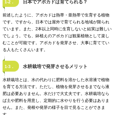
日本でアボカドは育てられる？
1-2．
前述したように、アボカドは熱帯・亜熱帯で生育する植物
です。ですから、日本では屋外で育てられる地域が限られ
ています。また、2本以上同時に生育しないと結実は難しい
でしょう。でも、鉢植えのアボカドは観葉植物として楽し
むことが可能です。アボカドを発芽させ、大事に育ててい
る人もたくさんいます。
水耕栽培で発芽させるメリット
1-3．
水耕栽培とは、水の代わりに肥料を溶かした水溶液で植物
を育てる方法です。ただし、植物を発芽させるまでなら液
肥は必要ありません。水だけで大丈夫です。水耕栽培なら
ば土や肥料を用意し、定期的に水やりを行う必要はありま
せん。また、発根や発芽の様子を目で見ることができま
す。