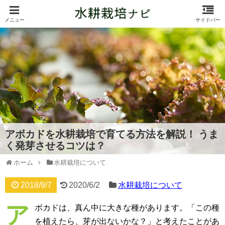
アボカドを水耕栽培で育てる方法を解説！ うま
く発芽させるコツは？
ホーム
水耕栽培について
2018/9/7
2020/6/2
水耕栽培について
ア
ボカドは、真ん中に大きな種があります。「この種
を植えたら、芽が出ないかな？」と考えたことがあ